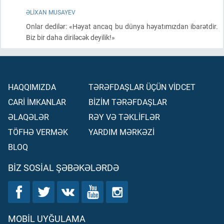
ƏLIXAN MUSAYEV
Onlar dedilər: «Həyat ancaq bu dünya həyatımızdan ibarətdir.
Biz bir daha diriləcək deyilik!»
HAQQIMIZDA
TƏRƏFDAŞLAR ÜÇÜN VİDCET
CARİ İMKANLAR
BİZİM TƏRƏFDAŞLAR
ƏLAQƏLƏR
RƏY VƏ TƏKLİFLƏR
TÖFHƏ VERMƏK
YARDIM MƏRKƏZİ
BLOQ
BIZ SOSIAL ŞƏBƏKƏLƏRDƏ
MOBIL UYĞULAMA