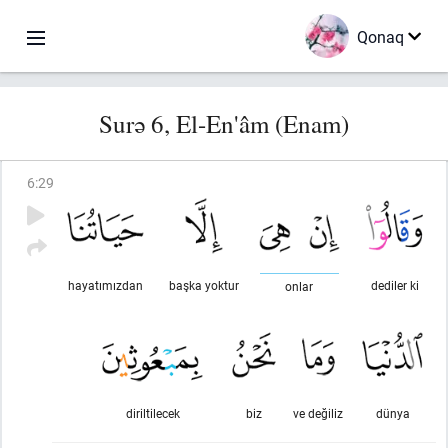
Qonaq
Surə 6, El-En'âm (Enam)
6
:
29
hayatımızdan
başka yoktur
dediler ki
onlar
diriltilecek
biz
ve değiliz
dünya