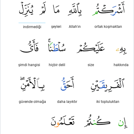
şeyleri
Allah'ın
ortak koşmaktan
indirmediği
şimdi hangisi
hiçbir delil
size
hakkında
güvende olmağa
daha layıktır
iki topluluktan