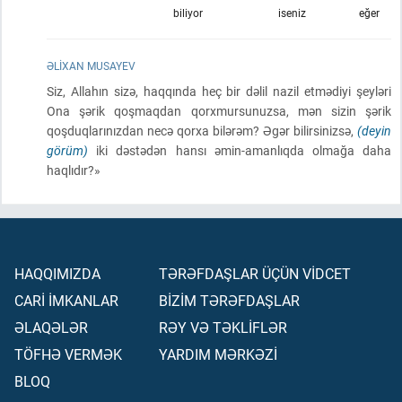
biliyor
iseniz
eğer
ƏLIXAN MUSAYEV
Siz, Allahın sizə, haqqında heç bir dəlil nazil etmədiyi şeyləri
Ona şərik qoşmaqdan qorxmursunuzsa, mən sizin şərik
qoşduqlarınızdan necə qorxa bilərəm? Əgər bilirsinizsə,
(deyin
görüm)
iki dəstədən hansı əmin-amanlıqda olmağa daha
haqlıdır?»
HAQQIMIZDA
TƏRƏFDAŞLAR ÜÇÜN VİDCET
CARİ İMKANLAR
BİZİM TƏRƏFDAŞLAR
ƏLAQƏLƏR
RƏY VƏ TƏKLİFLƏR
TÖFHƏ VERMƏK
YARDIM MƏRKƏZİ
BLOQ