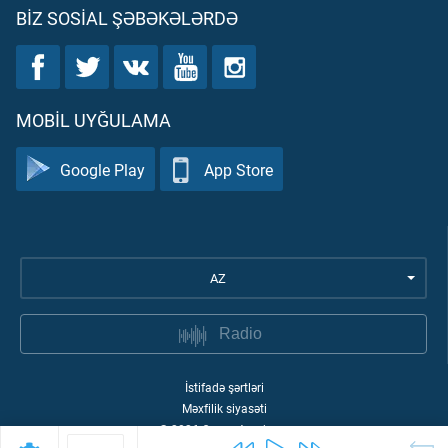
BIZ SOSIAL ŞƏBƏKƏLƏRDƏ
MOBIL UYĞULAMA
Google Play
App Store
AZ
Radio
İstifadə şərtləri
Məxfilik siyasəti
©
2026
Quran Academy