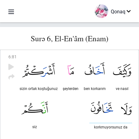
Qonaq
Surə 6, El-En'âm (Enam)
6
:
81
sizin ortak koştuğunuz
şeylerden
ben korkarım
ve nasıl
siz
korkmuyorsunuz da