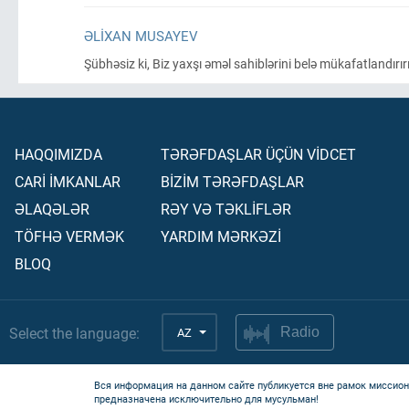
ƏLIXAN MUSAYEV
Şübhəsiz ki, Biz yaxşı əməl sahiblərini belə mükafatlandırır
HAQQIMIZDA
TƏRƏFDAŞLAR ÜÇÜN VİDCET
CARİ İMKANLAR
BİZİM TƏRƏFDAŞLAR
ƏLAQƏLƏR
RƏY VƏ TƏKLİFLƏR
TÖFHƏ VERMƏK
YARDIM MƏRKƏZİ
BLOQ
Select the language:
AZ
Radio
Вся информация на данном сайте публикуется вне рамок миссион
предназначена исключительно для мусульман!