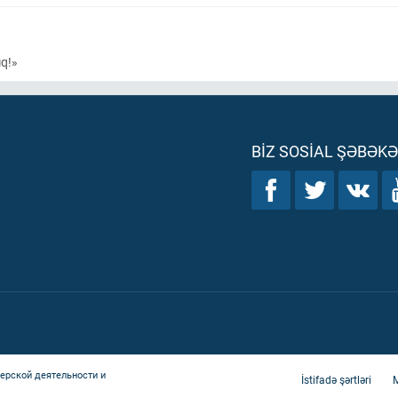
ıq!»
BIZ SOSIAL ŞƏBƏK
ерской деятельности и
İstifadə şərtləri
M