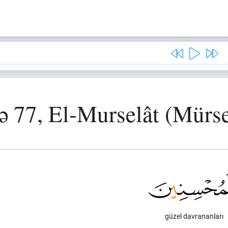
ə 77, El-Murselât (Mürse
güzel davrananları