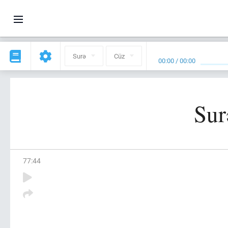
Surə
Cüz
00:00
/
00:00
Sur
77
:
44