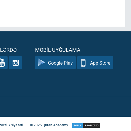
ƏLƏRDƏ
MOBIL UYĞULAMA
Google Play
App Store
əxfilik siyasəti
©
2026
Quran Academy