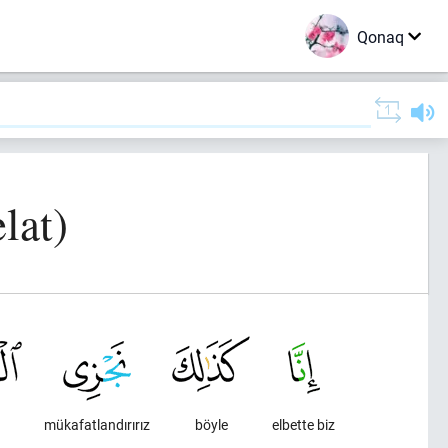
Qonaq
lat)
mükafatlandırırız
böyle
elbette biz