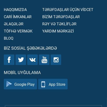
HAQQIMIZDA
TƏRƏFDAŞLAR ÜÇÜN VİDCET
CARİ İMKANLAR
BİZİM TƏRƏFDAŞLAR
ƏLAQƏLƏR
RƏY VƏ TƏKLİFLƏR
TÖFHƏ VERMƏK
YARDIM MƏRKƏZİ
BLOQ
BIZ SOSIAL ŞƏBƏKƏLƏRDƏ
MOBIL UYĞULAMA
Google Play
App Store