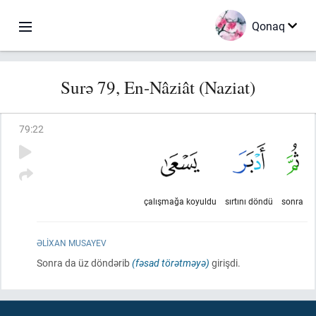
Qonaq
Surə 79, En-Nâziât (Naziat)
79
:
22
çalışmağa koyuldu
sırtını döndü
sonra
ƏLIXAN MUSAYEV
Sonra da üz döndərib
(fəsad törətməyə)
girişdi.