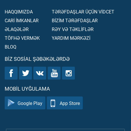
HAQQIMIZDA
TƏRƏFDAŞLAR ÜÇÜN VİDCET
CARİ İMKANLAR
BİZİM TƏRƏFDAŞLAR
ƏLAQƏLƏR
RƏY VƏ TƏKLİFLƏR
TÖFHƏ VERMƏK
YARDIM MƏRKƏZİ
BLOQ
BIZ SOSIAL ŞƏBƏKƏLƏRDƏ
MOBIL UYĞULAMA
Google Play
App Store