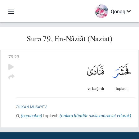
Qonaq
Surə 79, En-Nâziât (Naziat)
79
:
23
ve bağırdı
topladı
ƏLIXAN MUSAYEV
O,
(camaatını)
toplayıb
(onlara hündür səslə müraciət edərək)