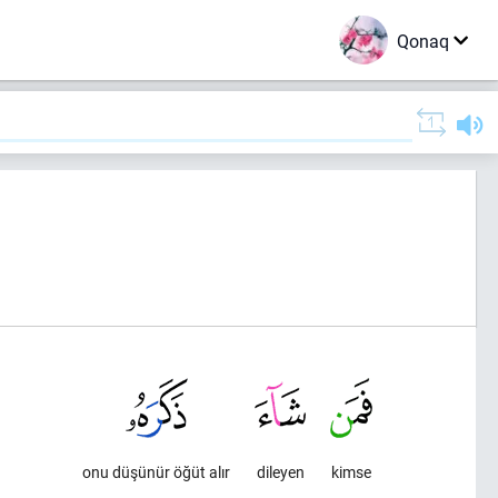
Qonaq
onu düşünür öğüt alır
dileyen
kimse