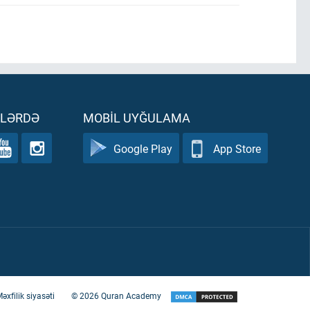
ƏLƏRDƏ
MOBIL UYĞULAMA
Google Play
App Store
əxfilik siyasəti
©
2026
Quran Academy