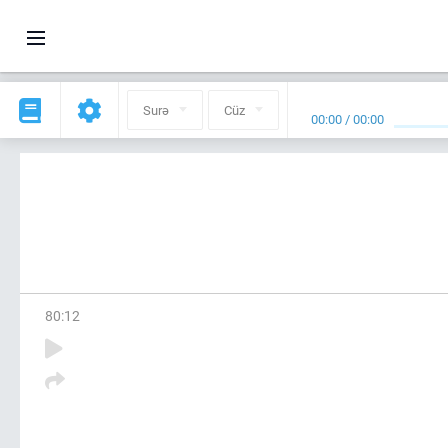
Surə
Cüz
00:00
/
00:00
80
:
12