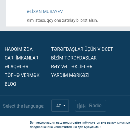
ƏLIXAN MUSAYEV
Kim istəsə, qoy onu xatırlayıb ibrət alsın.
HAQQIMIZDA
TƏRƏFDAŞLAR ÜÇÜN VİDCET
CARİ İMKANLAR
BİZİM TƏRƏFDAŞLAR
ƏLAQƏLƏR
RƏY VƏ TƏKLİFLƏR
TÖFHƏ VERMƏK
YARDIM MƏRKƏZİ
BLOQ
Select the language:
AZ
Radio
Вся информация на данном сайте публикуется вне рамок миссион
предназначена исключительно для мусульман!