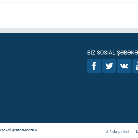
BIZ SOSIAL ŞƏBƏK
ерской деятельности и
İstifadə şərtləri
M