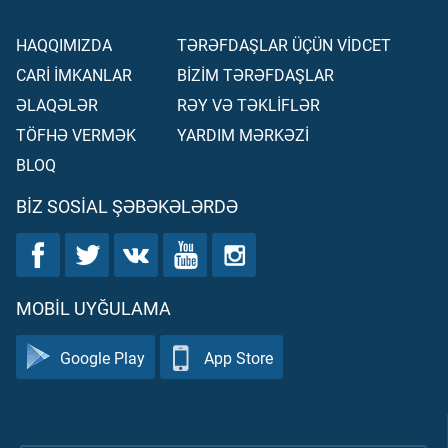
HAQQIMIZDA
TƏRƏFDAŞLAR ÜÇÜN VİDCET
CARİ İMKANLAR
BİZİM TƏRƏFDAŞLAR
ƏLAQƏLƏR
RƏY VƏ TƏKLİFLƏR
TÖFHƏ VERMƏK
YARDIM MƏRKƏZİ
BLOQ
BIZ SOSIAL ŞƏBƏKƏLƏRDƏ
MOBIL UYĞULAMA
Google Play
App Store