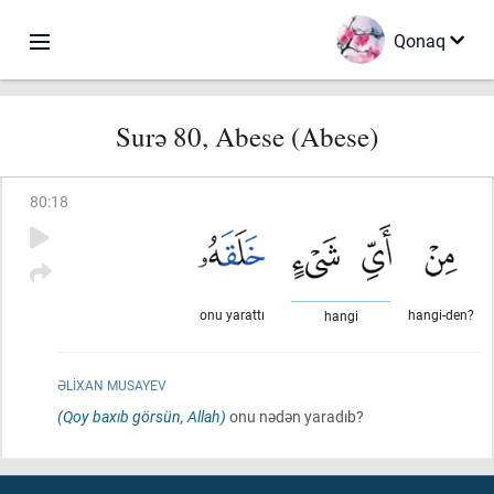
Qonaq
Surə 80, Abese (Abese)
80
:
18
onu yarattı
hangi-den?
hangi
ƏLIXAN MUSAYEV
(Qoy baxıb görsün, Allah)
onu nədən yaradıb?