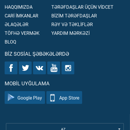
HAQQIMIZDA
TƏRƏFDAŞLAR ÜÇÜN VİDCET
CARİ İMKANLAR
BİZİM TƏRƏFDAŞLAR
ƏLAQƏLƏR
RƏY VƏ TƏKLİFLƏR
TÖFHƏ VERMƏK
YARDIM MƏRKƏZİ
BLOQ
BIZ SOSIAL ŞƏBƏKƏLƏRDƏ
MOBIL UYĞULAMA
Google Play
App Store
AZ