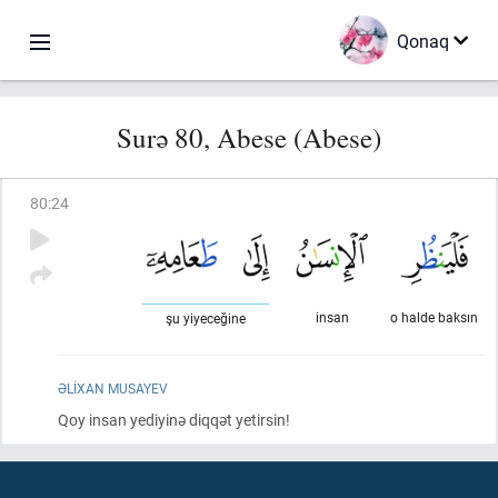
Qonaq
Surə 80, Abese (Abese)
80
:
24
insan
o halde baksın
şu yiyeceğine
ƏLIXAN MUSAYEV
Qoy insan yediyinə diqqət yetirsin!