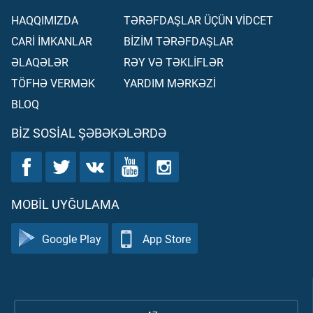
HAQQIMIZDA
TƏRƏFDAŞLAR ÜÇÜN VİDCET
CARİ İMKANLAR
BİZİM TƏRƏFDAŞLAR
ƏLAQƏLƏR
RƏY VƏ TƏKLİFLƏR
TÖFHƏ VERMƏK
YARDIM MƏRKƏZİ
BLOQ
BIZ SOSIAL ŞƏBƏKƏLƏRDƏ
MOBIL UYĞULAMA
Google Play
App Store