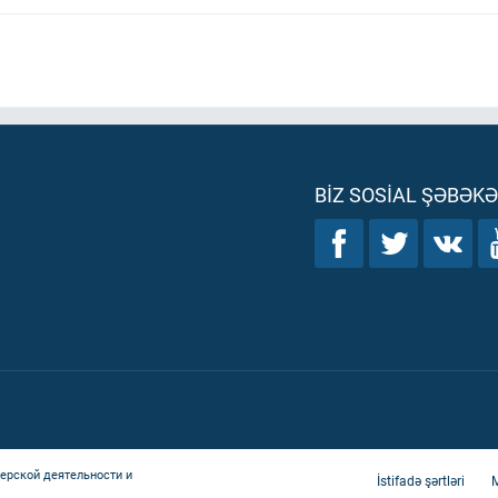
BIZ SOSIAL ŞƏBƏK
ерской деятельности и
İstifadə şərtləri
M