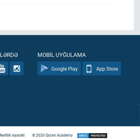
ƏLƏRDƏ
MOBIL UYĞULAMA
Google Play
App Store
əxfilik siyasəti
©
2026
Quran Academy