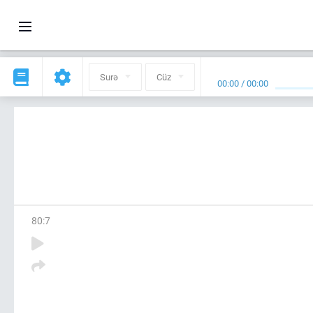
Surə
Cüz
00:00
/
00:00
80
:
7