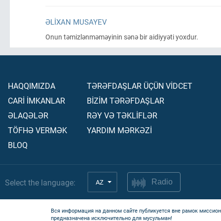
ƏLIXAN MUSAYEV
Onun təmizlənməməyinin sənə bir aidiyyəti yoxdur.
HAQQIMIZDA
TƏRƏFDAŞLAR ÜÇÜN VİDCET
CARİ İMKANLAR
BİZİM TƏRƏFDAŞLAR
ƏLAQƏLƏR
RƏY VƏ TƏKLİFLƏR
TÖFHƏ VERMƏK
YARDIM MƏRKƏZİ
BLOQ
Select the language:
AZ
Radio
Вся информация на данном сайте публикуется вне рамок миссион
предназначена исключительно для мусульман!