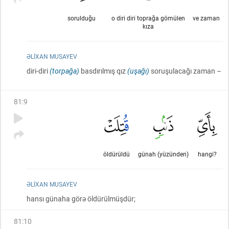
sorulduğu
o diri diri toprağa gömülen
ve zaman
kıza
ƏLIXAN MUSAYEV
diri-diri
(torpağa)
basdırılmış qız
(uşağı)
soruşulacağı zaman –
81
:
9
öldürüldü
günah (yüzünden)
hangi?
ƏLIXAN MUSAYEV
hansı günaha görə öldürülmüşdür;
81
:
10