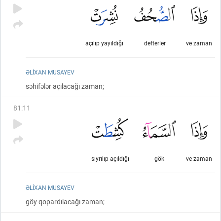
açılıp yayıldığı
defterler
ve zaman
ƏLIXAN MUSAYEV
səhifələr açılacağı zaman;
81
:
11
sıyrılıp açıldığı
gök
ve zaman
ƏLIXAN MUSAYEV
göy qopardılacağı zaman;