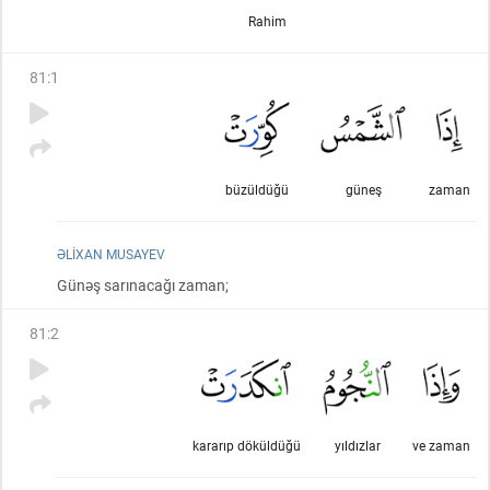
Rahim
81
:
1
büzüldüğü
güneş
zaman
ƏLIXAN MUSAYEV
Günəş sarınacağı zaman;
81
:
2
kararıp döküldüğü
yıldızlar
ve zaman