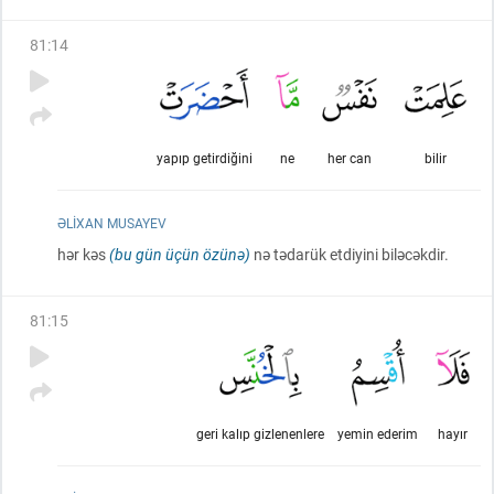
81
:
14
yapıp getirdiğini
ne
her can
bilir
ƏLIXAN MUSAYEV
hər kəs
(bu gün üçün özünə)
nə tədarük etdiyini biləcəkdir.
81
:
15
geri kalıp gizlenenlere
yemin ederim
hayır