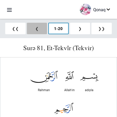
Qonaq
❮❮
❮
1
-
20
❯
❯❯
Surə 81, Et-Tekvîr (Tekvir)
Rahman
Allah'ın
adıyla