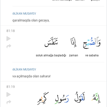
ƏLIXAN MUSAYEV
qaralmaqda olan gecəyə,
81
:
18
soluk almağa başladığı
zaman
ve sabaha
ƏLIXAN MUSAYEV
və açılmaqda olan səhərə!
81
:
19