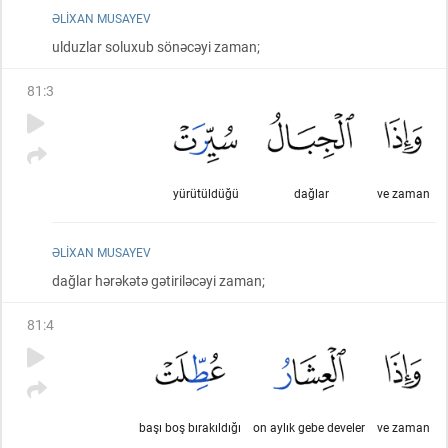
ƏLIXAN MUSAYEV
ulduzlar soluxub sönəcəyi zaman;
81
:
3
yürütüldüğü
dağlar
ve zaman
ƏLIXAN MUSAYEV
dağlar hərəkətə gətiriləcəyi zaman;
81
:
4
başı boş bırakıldığı
on aylık gebe develer
ve zaman