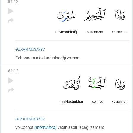
81
:
12
alevlendirildiği
cehennem
ve zaman
ƏLIXAN MUSAYEV
Cəhənnəm alovlandırılacağı zaman
81
:
13
yaklaştırıldığı
cennet
ve zaman
ƏLIXAN MUSAYEV
və Cənnət
(möminlərə)
yaxınlaşdırılacağı zaman;