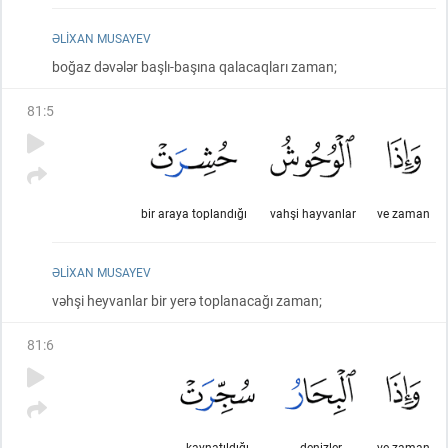
ƏLIXAN MUSAYEV
boğaz dəvələr başlı-başına qalacaqları zaman;
81
:
5
bir araya toplandığı
vahşi hayvanlar
ve zaman
ƏLIXAN MUSAYEV
vəhşi heyvanlar bir yerə toplanacağı zaman;
81
:
6
kaynatıldığı
denizler
ve zaman