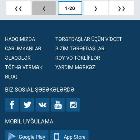
❮❮
❮
1
-
20
❯
❯❯
HAQQIMIZDA
TƏRƏFDAŞLAR ÜÇÜN VİDCET
CARİ İMKANLAR
BİZİM TƏRƏFDAŞLAR
ƏLAQƏLƏR
RƏY VƏ TƏKLİFLƏR
TÖFHƏ VERMƏK
YARDIM MƏRKƏZİ
BLOQ
BIZ SOSIAL ŞƏBƏKƏLƏRDƏ
MOBIL UYĞULAMA
Google Play
App Store