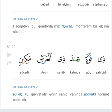
değerli
bir elçinin
sözüdür
şüphesiz o
ƏLIXAN MUSAYEV
Həqiqətən, bu, göndərdiyimiz
(Quran)
möhtərəm bir elçinin
sözüdür.
81
:
20
yücedir
Arşın
sahibi
katında
güç
sahibidir
ƏLIXAN MUSAYEV
(O elçi ki)
, qüvvətlidir, Ərşin sahibi yanında
(böyük)
hörmət
sahibidir,