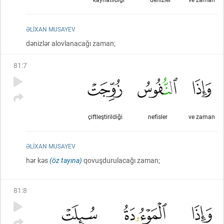
ƏLIXAN MUSAYEV
dənizlər alovlanacağı zaman;
81
:
7
çiftleştirildiği
nefisler
ve zaman
ƏLIXAN MUSAYEV
hər kəs
(öz tayına)
qovuşdurulacağı zaman;
81
:
8