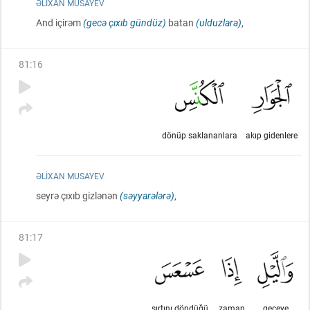
ƏLIXAN MUSAYEV
And içirəm
(gecə çıxıb gündüz)
batan
(ulduzlara)
,
81
:
16
dönüp saklananlara
akıp gidenlere
ƏLIXAN MUSAYEV
seyrə çıxıb gizlənən
(səyyarələrə)
,
81
:
17
sırtını döndüğü
zaman
geceye