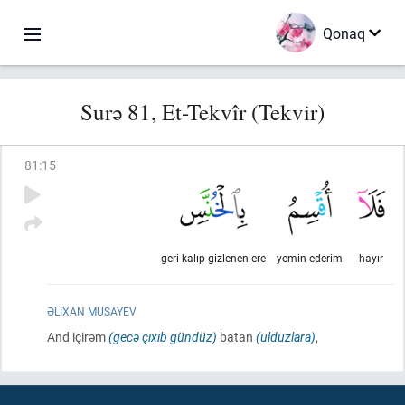
Qonaq
Surə 81, Et-Tekvîr (Tekvir)
81
:
15
geri kalıp gizlenenlere
yemin ederim
hayır
ƏLIXAN MUSAYEV
And içirəm
(gecə çıxıb gündüz)
batan
(ulduzlara)
,