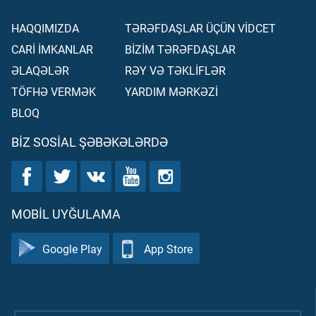
HAQQIMIZDA
TƏRƏFDAŞLAR ÜÇÜN VİDCET
CARİ İMKANLAR
BİZİM TƏRƏFDAŞLAR
ƏLAQƏLƏR
RƏY VƏ TƏKLİFLƏR
TÖFHƏ VERMƏK
YARDIM MƏRKƏZİ
BLOQ
BIZ SOSIAL ŞƏBƏKƏLƏRDƏ
MOBIL UYĞULAMA
Google Play
App Store