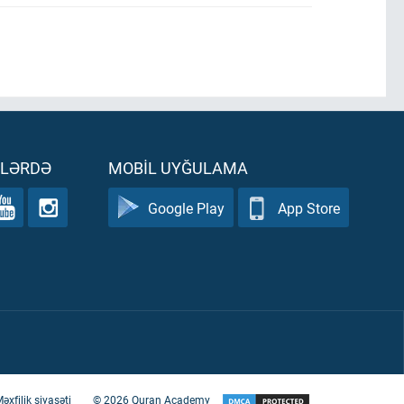
ƏLƏRDƏ
MOBIL UYĞULAMA
Google Play
App Store
əxfilik siyasəti
©
2026
Quran Academy