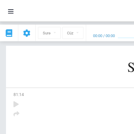
Surə
Cüz
00:00
/
00:00
S
81
:
14