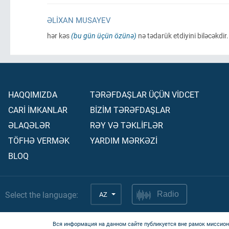
ƏLIXAN MUSAYEV
hər kəs
(bu gün üçün özünə)
nə tədarük etdiyini biləcəkdir.
HAQQIMIZDA
TƏRƏFDAŞLAR ÜÇÜN VİDCET
CARİ İMKANLAR
BİZİM TƏRƏFDAŞLAR
ƏLAQƏLƏR
RƏY VƏ TƏKLİFLƏR
TÖFHƏ VERMƏK
YARDIM MƏRKƏZİ
BLOQ
Select the language:
AZ
Radio
Вся информация на данном сайте публикуется вне рамок миссион