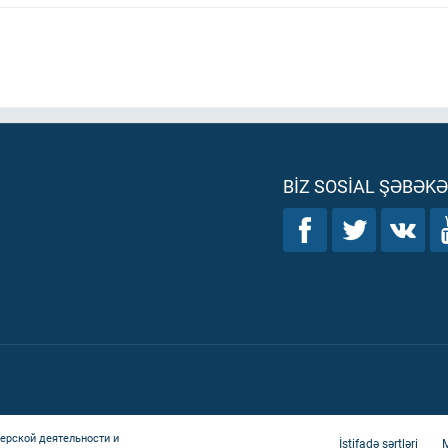
BIZ SOSIAL ŞƏBƏK
ерской деятельности и
İstifadə şərtləri
M