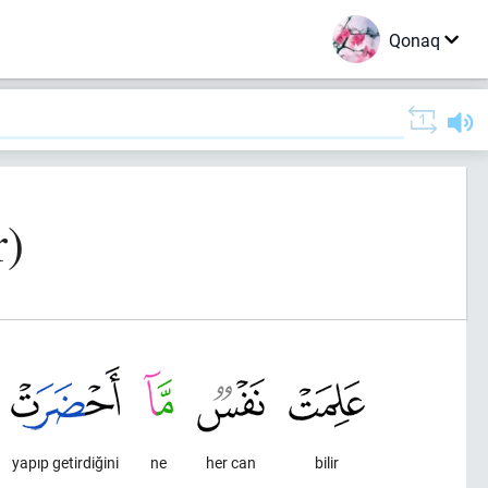
Qonaq
r)
yapıp getirdiğini
ne
her can
bilir