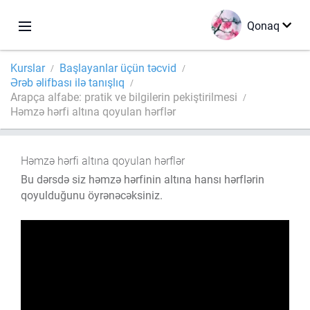
Qonaq
Kurslar
Başlayanlar üçün təcvid
Ərəb əlifbası ilə tanışlıq
Arapça alfabe: pratik ve bilgilerin pekiştirilmesi
Həmzə hərfi altına qoyulan hərflər
Həmzə hərfi altına qoyulan hərflər
Bu dərsdə siz həmzə hərfinin altına hansı hərflərin
qoyulduğunu öyrənəcəksiniz.