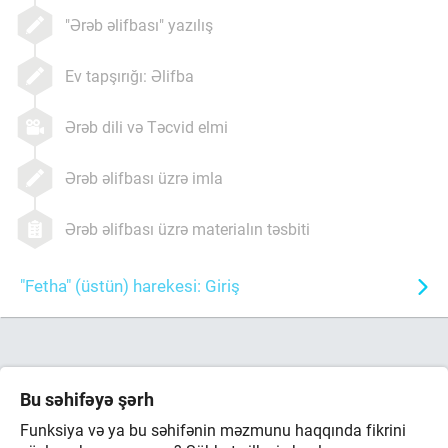
"Ərəb əlifbası" yazılış
Ev tapşırığı: Əlifba
Ərəb dili və Təcvid elmi
Ərəb əlifbası üzrə imla
Ərəb əlifbası üzrə materialın təsbiti
"Fetha" (üstün) harekesi: Giriş
Bu səhifəyə şərh
Funksiya və ya bu səhifənin məzmunu haqqında fikrini