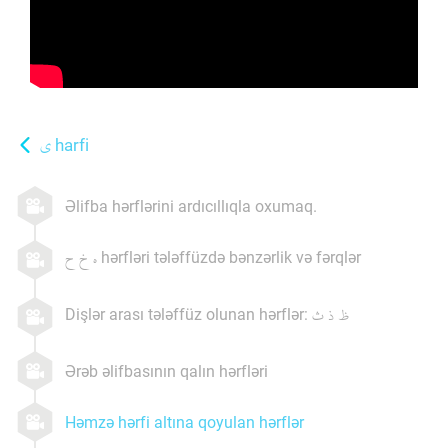
harfi
Əlifba hərflərini ardıcıllıqla oxumaq.
hərfləri tələffüzdə bənzərlik və fərqlər
Dişlər arası tələffüz olunan hərflər:
Ərəb əlifbasının qalın hərfləri
Həmzə hərfi altına qoyulan hərflər