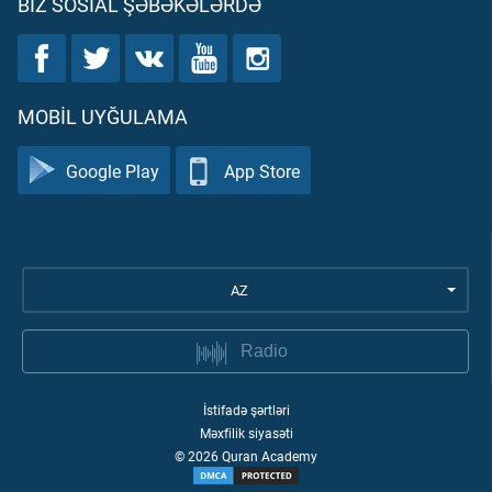
BIZ SOSIAL ŞƏBƏKƏLƏRDƏ
MOBIL UYĞULAMA
Google Play
App Store
AZ
Radio
İstifadə şərtləri
Məxfilik siyasəti
©
2026
Quran Academy