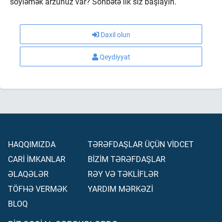
söyləmək arzunuz var? Söhbətə ilk siz başlayın.
Daxil olun
Qeydiyyat
HAQQIMIZDA
TƏRƏFDAŞLAR ÜÇÜN VİDCET
CARİ İMKANLAR
BİZİM TƏRƏFDAŞLAR
ƏLAQƏLƏR
RƏY VƏ TƏKLİFLƏR
TÖFHƏ VERMƏK
YARDIM MƏRKƏZİ
BLOQ