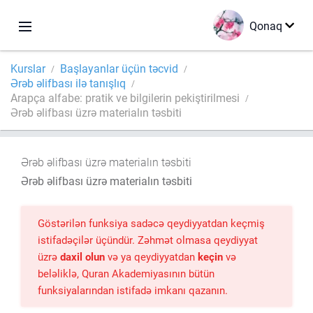
Qonaq
Kurslar
Başlayanlar üçün təcvid
Ərəb əlifbası ilə tanışlıq
Arapça alfabe: pratik ve bilgilerin pekiştirilmesi
Ərəb əlifbası üzrə materialın təsbiti
Ərəb əlifbası üzrə materialın təsbiti
Ərəb əlifbası üzrə materialın təsbiti
Göstərilən funksiya sadəcə qeydiyyatdan keçmiş
istifadəçilər üçündür. Zəhmət olmasa qeydiyyat
üzrə
daxil olun
və ya qeydiyyatdan
keçin
və
beləliklə, Quran Akademiyasının bütün
funksiyalarından istifadə imkanı qazanın.