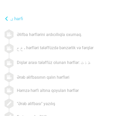
harfi
Əlifba hərflərini ardıcıllıqla oxumaq.
hərfləri tələffüzdə bənzərlik və fərqlər
Dişlər arası tələffüz olunan hərflər:
Ərəb əlifbasının qalın hərfləri
Həmzə hərfi altına qoyulan hərflər
"Ərəb əlifbası" yazılış