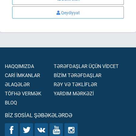
Qeydiyyat
HAQQIMIZDA
TƏRƏFDAŞLAR ÜÇÜN VİDCET
CARİ İMKANLAR
BİZİM TƏRƏFDAŞLAR
ƏLAQƏLƏR
RƏY VƏ TƏKLİFLƏR
TÖFHƏ VERMƏK
YARDIM MƏRKƏZİ
BLOQ
BIZ SOSIAL ŞƏBƏKƏLƏRDƏ