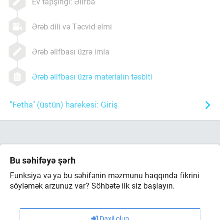
Ev tapşırığı: Əlifba
Ərəb dili və Təcvid elmi
Ərəb əlifbası üzrə imla
Ərəb əlifbası üzrə materialın təsbiti
"Fetha" (üstün) harekesi: Giriş
Bu səhifəyə şərh
Funksiya və ya bu səhifənin məzmunu haqqında fikrini
söyləmək arzunuz var? Söhbətə ilk siz başlayın.
Daxil olun