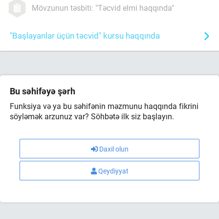
Mövzunun təsbiti: "Təcvid elmi haqqında"
"Başlayanlar üçün təcvid" kursu haqqında
Bu səhifəyə şərh
Funksiya və ya bu səhifənin məzmunu haqqında fikrini
söyləmək arzunuz var? Söhbətə ilk siz başlayın.
Daxil olun
Qeydiyyat