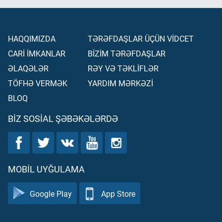
HAQQIMIZDA
TƏRƏFDAŞLAR ÜÇÜN VİDCET
CARİ İMKANLAR
BİZİM TƏRƏFDAŞLAR
ƏLAQƏLƏR
RƏY VƏ TƏKLİFLƏR
TÖFHƏ VERMƏK
YARDIM MƏRKƏZİ
BLOQ
BIZ SOSIAL ŞƏBƏKƏLƏRDƏ
MOBIL UYĞULAMA
Google Play
App Store