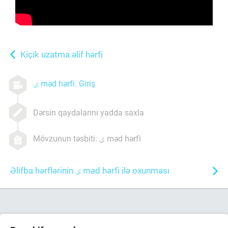
Kiçik uzatma əlif hərfi
məd hərfi. Giriş
Dərsin qaydalarını yadda saxla
Mövzunun təsbiti:
məd hərfi
Əlifba hərflərinin
məd hərfi ilə oxunması