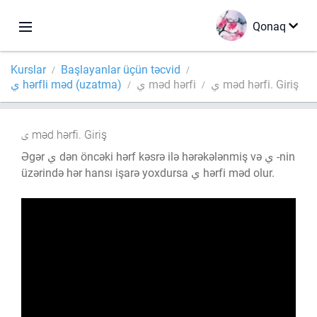
Qonaq
Kurslar
Başlayanlar üçün təcvid
ي məd hərfi. Giriş
ي məd hərfi
ي hərfli məd (uzatma)
məd hərfi. Giriş
Əgər ي dən öncəki hərf kəsrə ilə hərəkələnmiş və ي -nin
üzərində hər hansı işarə yoxdursa ي hərfi məd olur.