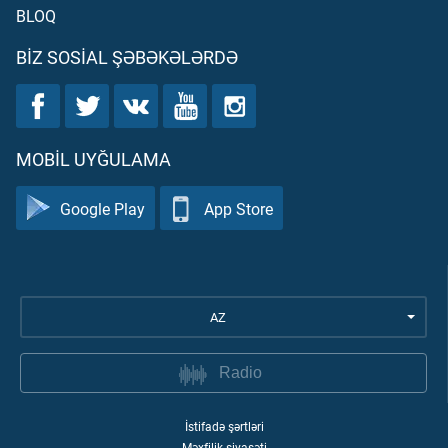
BLOQ
BIZ SOSIAL ŞƏBƏKƏLƏRDƏ
MOBIL UYĞULAMA
Google Play
App Store
AZ
Radio
İstifadə şərtləri
Məxfilik siyasəti