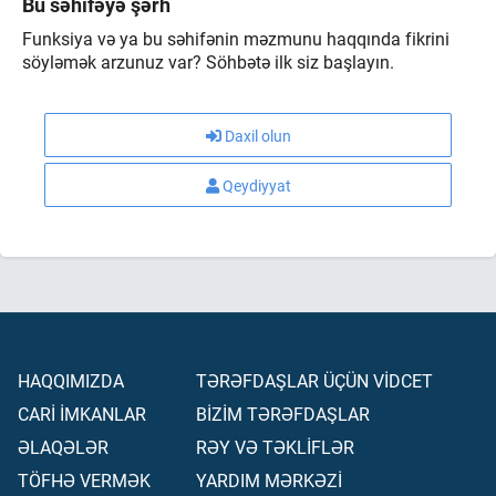
Bu səhifəyə şərh
Funksiya və ya bu səhifənin məzmunu haqqında fikrini
söyləmək arzunuz var? Söhbətə ilk siz başlayın.
Daxil olun
Qeydiyyat
HAQQIMIZDA
TƏRƏFDAŞLAR ÜÇÜN VİDCET
CARİ İMKANLAR
BİZİM TƏRƏFDAŞLAR
ƏLAQƏLƏR
RƏY VƏ TƏKLİFLƏR
TÖFHƏ VERMƏK
YARDIM MƏRKƏZİ