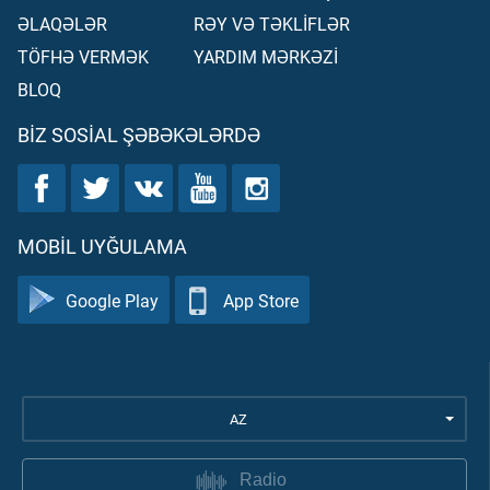
ƏLAQƏLƏR
RƏY VƏ TƏKLİFLƏR
TÖFHƏ VERMƏK
YARDIM MƏRKƏZİ
BLOQ
BIZ SOSIAL ŞƏBƏKƏLƏRDƏ
MOBIL UYĞULAMA
Google Play
App Store
AZ
Radio