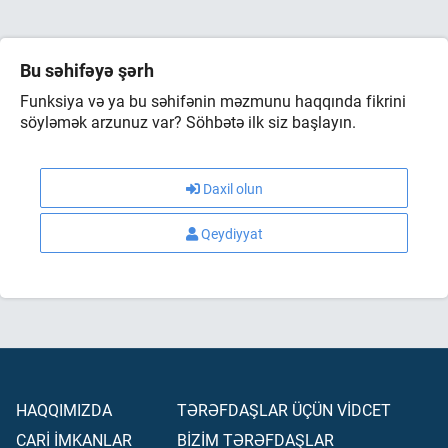
Bu səhifəyə şərh
Funksiya və ya bu səhifənin məzmunu haqqında fikrini
söyləmək arzunuz var? Söhbətə ilk siz başlayın.
Daxil olun
Qeydiyyat
HAQQIMIZDA
TƏRƏFDAŞLAR ÜÇÜN VİDCET
CARİ İMKANLAR
BİZİM TƏRƏFDAŞLAR