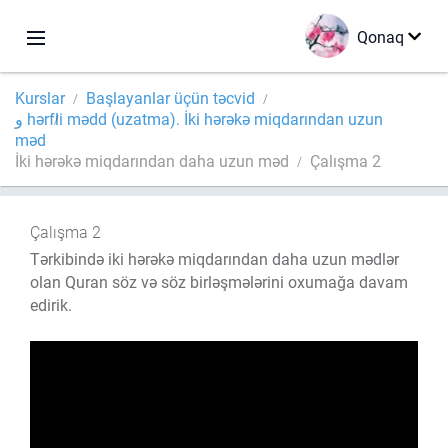
Qonaq
Kurslar
Başlayanlar üçün təcvid
و hərfli mədd (uzatma). İki hərəkə miqdarından uzun
məd
İki hərəkə miqdarından daha uzun məd
Çalışma 2
Çalışma 2
Tərkibində iki hərəkə miqdarından daha uzun mədlər
olan Quran söz və söz birləşmələrini oxumağa davam
edirik.