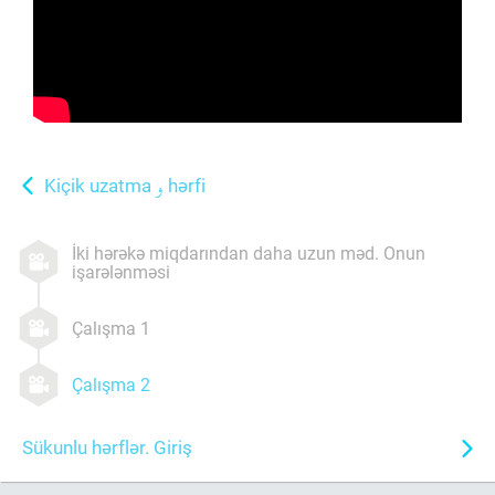
Kiçik uzatma
hərfi
İki hərəkə miqdarından daha uzun məd. Onun
işarələnməsi
Çalışma 1
Çalışma 2
Sükunlu hərflər. Giriş