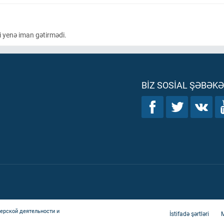
ti yenə iman gətirmədi.
BIZ SOSIAL ŞƏBƏK
ерской деятельности и
İstifadə şərtləri
M