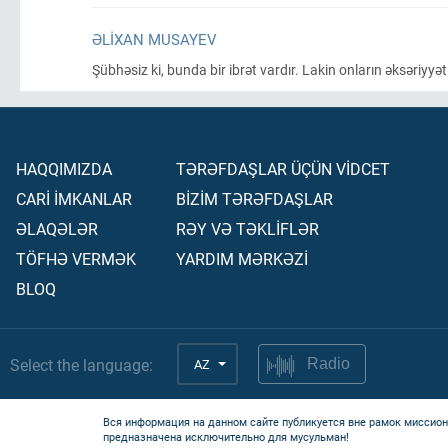
ƏLIXAN MUSAYEV
Şübhəsiz ki, bunda bir ibrət vardır. Lakin onların əksəriyyə
HAQQIMIZDA
TƏRƏFDAŞLAR ÜÇÜN VİDCET
CARİ İMKANLAR
BİZİM TƏRƏFDAŞLAR
ƏLAQƏLƏR
RƏY VƏ TƏKLİFLƏR
TÖFHƏ VERMƏK
YARDIM MƏRKƏZİ
BLOQ
Select the language:
AZ
Radio
Вся информация на данном сайте публикуется вне рамок миссион
предназначена исключительно для мусульман!