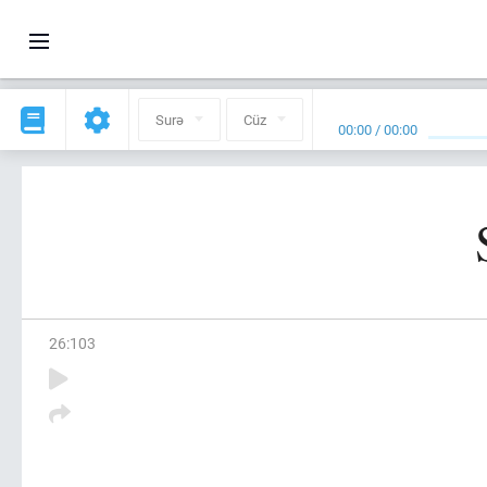
Surə
Cüz
00:00
/
00:00
26
:
103