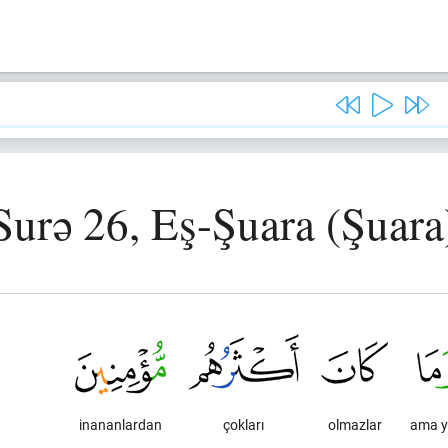
Surə 26, Eş-Şuara (Şuara
inananlardan
çokları
olmazlar
ama y