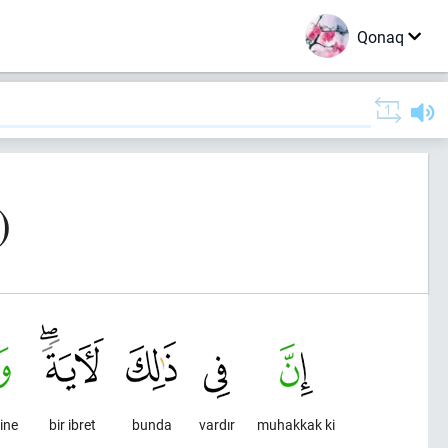
Qonaq
)
ine
bir ibret
bunda
vardır
muhakkak ki