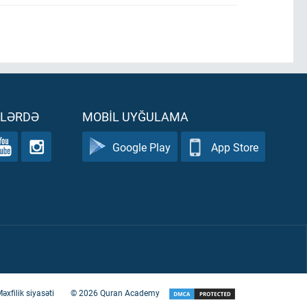
ƏLƏRDƏ
MOBIL UYĞULAMA
Google Play
App Store
əxfilik siyasəti
©
2026
Quran Academy