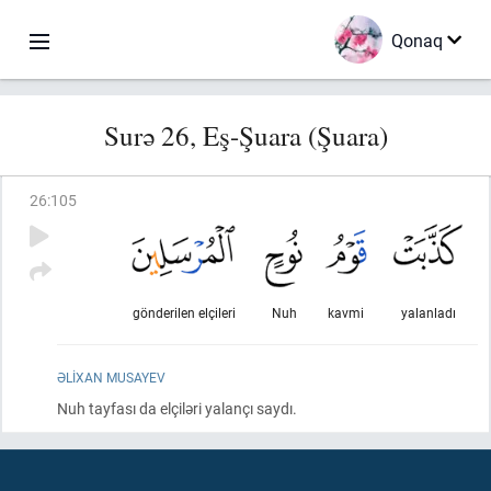
Qonaq
Surə 26, Eş-Şuara (Şuara)
26
:
105
gönderilen elçileri
Nuh
kavmi
yalanladı
ƏLIXAN MUSAYEV
Nuh tayfası da elçiləri yalançı saydı.