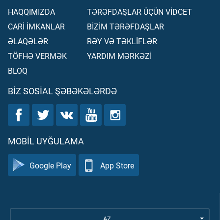
HAQQIMIZDA
TƏRƏFDAŞLAR ÜÇÜN VİDCET
CARİ İMKANLAR
BİZİM TƏRƏFDAŞLAR
ƏLAQƏLƏR
RƏY VƏ TƏKLİFLƏR
TÖFHƏ VERMƏK
YARDIM MƏRKƏZİ
BLOQ
BIZ SOSIAL ŞƏBƏKƏLƏRDƏ
MOBIL UYĞULAMA
Google Play
App Store
AZ