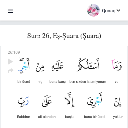
Qonaq
Surə 26, Eş-Şuara (Şuara)
26
:
109
bir ücret
hiç
buna karşı
ben sizden istemiyorum
ve
Rabbine
ait olandan
başka
bana bir ücret
yoktur