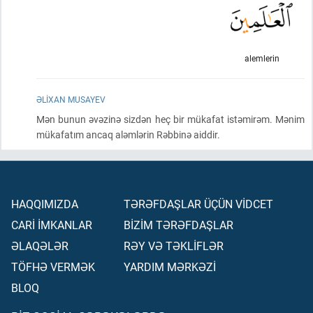
alemlerin
ƏLIXAN MUSAYEV
Mən bunun əvəzinə sizdən heç bir mükafat istəmirəm. Mənim
mükafatım ancaq aləmlərin Rəbbinə aiddir.
HAQQIMIZDA
TƏRƏFDAŞLAR ÜÇÜN VİDCET
CARİ İMKANLAR
BİZİM TƏRƏFDAŞLAR
ƏLAQƏLƏR
RƏY VƏ TƏKLİFLƏR
TÖFHƏ VERMƏK
YARDIM MƏRKƏZİ
BLOQ