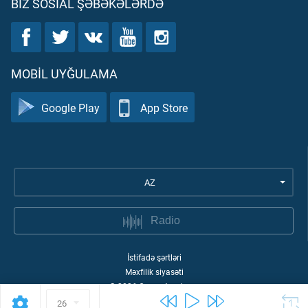
BIZ SOSIAL ŞƏBƏKƏLƏRDƏ
MOBIL UYĞULAMA
Google Play
App Store
AZ
Radio
İstifadə şərtləri
Məxfilik siyasəti
©
2026
Quran Academy
26