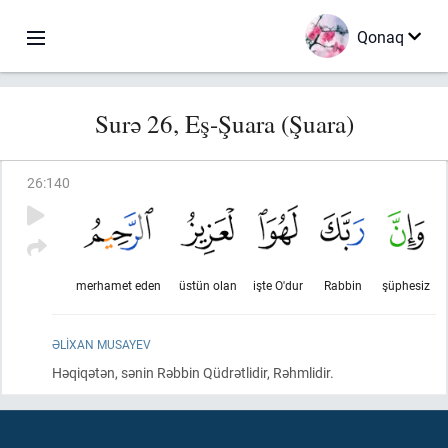
Qonaq
Surə 26, Eş-Şuara (Şuara)
26
:
140
merhamet eden
üstün olan
işte O'dur
Rabbin
şüphesiz
ƏLIXAN MUSAYEV
Həqiqətən, sənin Rəbbin Qüdrətlidir, Rəhmlidir.