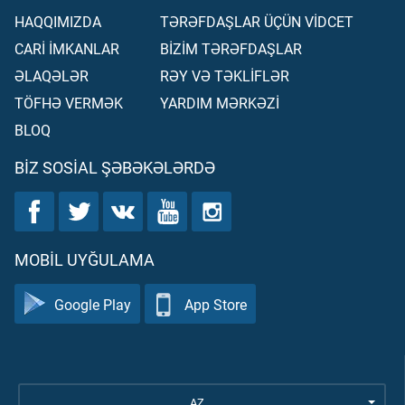
HAQQIMIZDA
TƏRƏFDAŞLAR ÜÇÜN VİDCET
CARİ İMKANLAR
BİZİM TƏRƏFDAŞLAR
ƏLAQƏLƏR
RƏY VƏ TƏKLİFLƏR
TÖFHƏ VERMƏK
YARDIM MƏRKƏZİ
BLOQ
BIZ SOSIAL ŞƏBƏKƏLƏRDƏ
MOBIL UYĞULAMA
Google Play
App Store
AZ