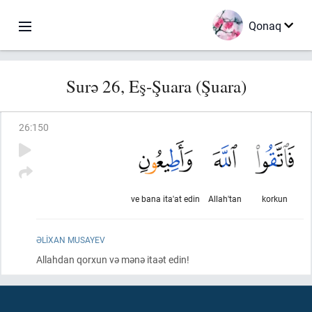
Qonaq
Surə 26, Eş-Şuara (Şuara)
26
:
150
ve bana ita'at edin
Allah'tan
korkun
ƏLIXAN MUSAYEV
Allahdan qorxun və mənə itaət edin!