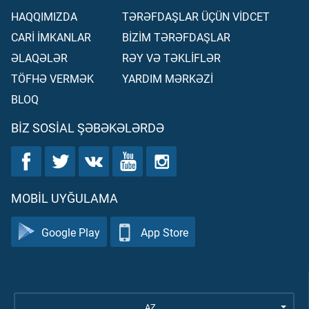
HAQQIMIZDA
TƏRƏFDAŞLAR ÜÇÜN VİDCET
CARİ İMKANLAR
BİZİM TƏRƏFDAŞLAR
ƏLAQƏLƏR
RƏY VƏ TƏKLİFLƏR
TÖFHƏ VERMƏK
YARDIM MƏRKƏZİ
BLOQ
BIZ SOSIAL ŞƏBƏKƏLƏRDƏ
MOBIL UYĞULAMA
Google Play
App Store
AZ