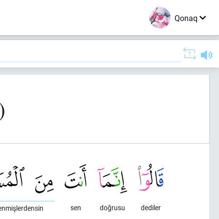
Qonaq
)
sen
doğrusu
dediler
lenmişlerdensin