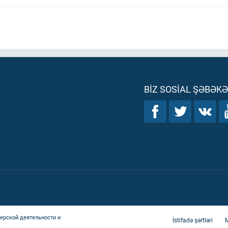
BIZ SOSIAL ŞƏBƏK
ерской деятельности и
İstifadə şərtləri
M