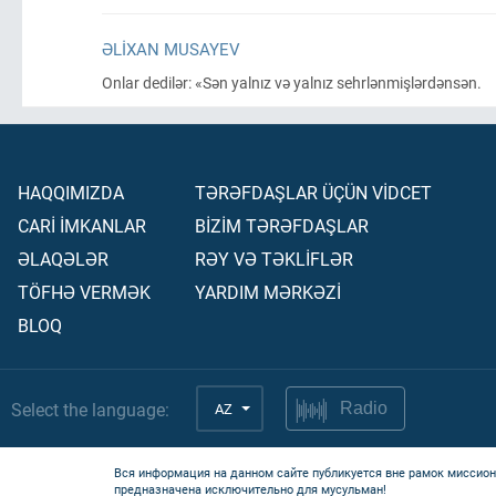
ƏLIXAN MUSAYEV
Onlar dedilər: «Sən yalnız və yalnız sehrlənmişlərdənsən.
HAQQIMIZDA
TƏRƏFDAŞLAR ÜÇÜN VİDCET
CARİ İMKANLAR
BİZİM TƏRƏFDAŞLAR
ƏLAQƏLƏR
RƏY VƏ TƏKLİFLƏR
TÖFHƏ VERMƏK
YARDIM MƏRKƏZİ
BLOQ
Select the language:
AZ
Radio
Вся информация на данном сайте публикуется вне рамок миссион
предназначена исключительно для мусульман!