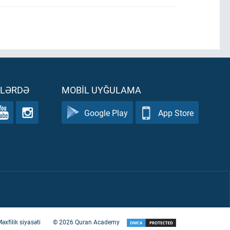
ƏLƏRDƏ
MOBIL UYĞULAMA
Google Play
App Store
əxfilik siyasəti
©
2026
Quran Academy