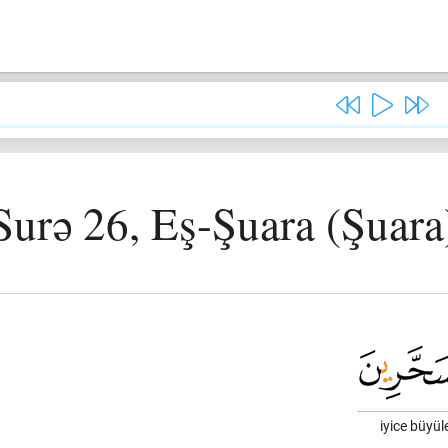
Surə 26, Eş-Şuara (Şuara
iyice büyü