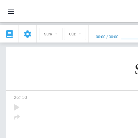
Surə
Cüz
00:00
/
00:00
26
:
153