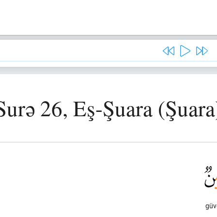
Surə 26, Eş-Şuara (Şuara
güve