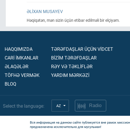
ƏLIXAN MUSAYEV
Həqiqətən, mən sizin üçün etibar edilməli bir elçiyəm.
HAQQIMIZDA
TƏRƏFDAŞLAR ÜÇÜN VİDCET
CARİ İMKANLAR
BİZİM TƏRƏFDAŞLAR
ƏLAQƏLƏR
RƏY VƏ TƏKLİFLƏR
TÖFHƏ VERMƏK
YARDIM MƏRKƏZİ
BLOQ
Select the language:
AZ
Radio
Вся информация на данном сайте публикуется вне рамок миссион
предназначена исключительно для мусульман!