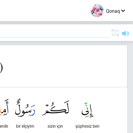
Qonaq
)
nilir
bir elçiyim
sizin için
şüphesiz ben