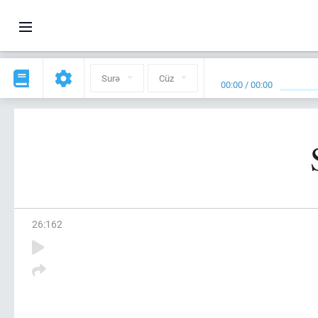
Surə
Cüz
00:00
/
00:00
26
:
162