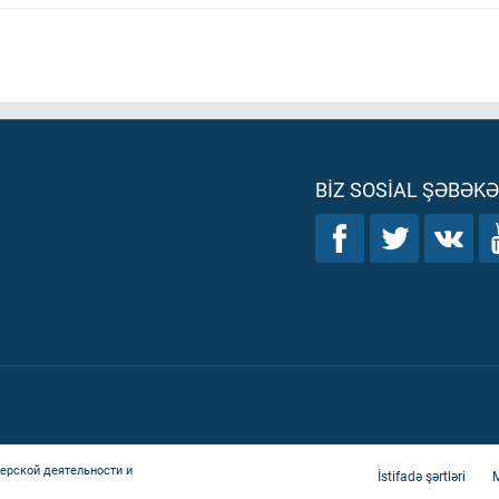
BIZ SOSIAL ŞƏBƏK
ерской деятельности и
İstifadə şərtləri
M