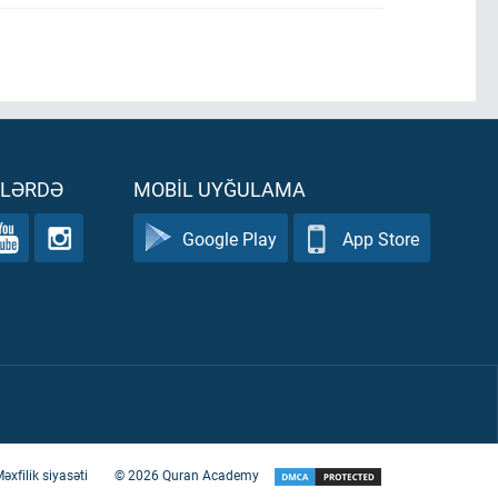
ƏLƏRDƏ
MOBIL UYĞULAMA
Google Play
App Store
əxfilik siyasəti
©
2026
Quran Academy