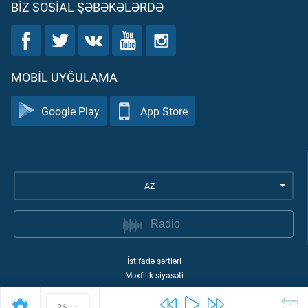
BIZ SOSIAL ŞƏBƏKƏLƏRDƏ
MOBIL UYĞULAMA
Google Play
App Store
AZ
Radio
İstifadə şərtləri
Məxfilik siyasəti
©
2026
Quran Academy
26