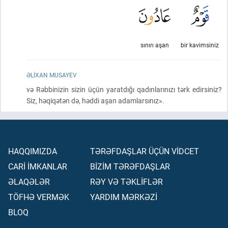
sınırı aşan
bir kavimsiniz
ƏLIXAN MUSAYEV
və Rəbbinizin sizin üçün yaratdığı qadınlarınızı tərk edirsiniz?
Siz, həqiqətən də, həddi aşan adamlarsınız».
HAQQIMIZDA
TƏRƏFDAŞLAR ÜÇÜN VİDCET
CARİ İMKANLAR
BİZİM TƏRƏFDAŞLAR
ƏLAQƏLƏR
RƏY VƏ TƏKLİFLƏR
TÖFHƏ VERMƏK
YARDIM MƏRKƏZİ
BLOQ