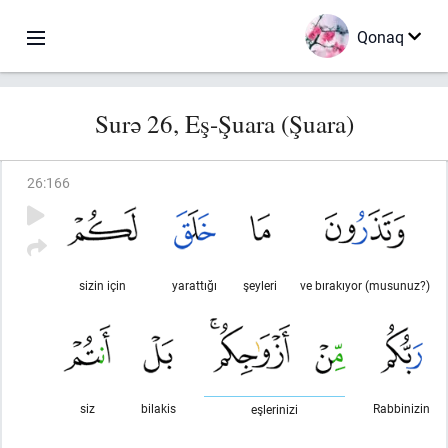
Qonaq
Surə 26, Eş-Şuara (Şuara)
26
:
166
sizin için
yarattığı
şeyleri
ve bırakıyor (musunuz?)
siz
bilakis
Rabbinizin
eşlerinizi