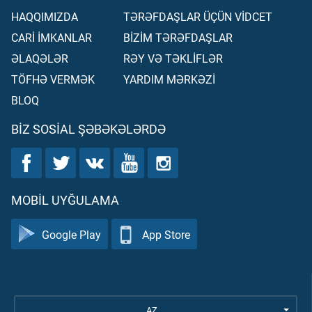
HAQQIMIZDA
TƏRƏFDAŞLAR ÜÇÜN VİDCET
CARİ İMKANLAR
BİZİM TƏRƏFDAŞLAR
ƏLAQƏLƏR
RƏY VƏ TƏKLİFLƏR
TÖFHƏ VERMƏK
YARDIM MƏRKƏZİ
BLOQ
BIZ SOSIAL ŞƏBƏKƏLƏRDƏ
MOBIL UYĞULAMA
Google Play
App Store
AZ