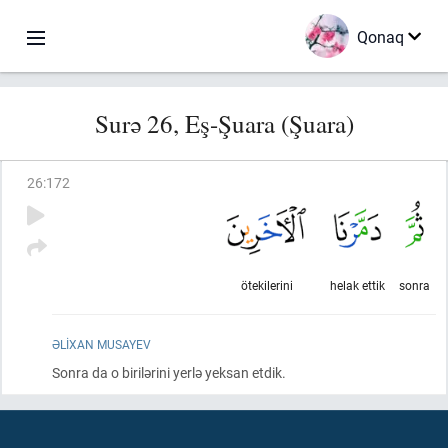
Qonaq
Surə 26, Eş-Şuara (Şuara)
26
:
172
ötekilerini
helak ettik
sonra
ƏLIXAN MUSAYEV
Sonra da o birilərini yerlə yeksan etdik.