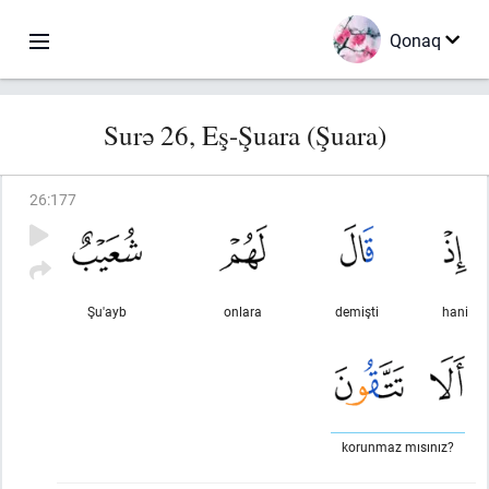
Qonaq
Surə 26, Eş-Şuara (Şuara)
26
:
177
Şu'ayb
onlara
demişti
hani
korunmaz mısınız?