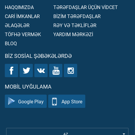
HAQQIMIZDA
TƏRƏFDAŞLAR ÜÇÜN VİDCET
CARİ İMKANLAR
BİZİM TƏRƏFDAŞLAR
ƏLAQƏLƏR
RƏY VƏ TƏKLİFLƏR
TÖFHƏ VERMƏK
YARDIM MƏRKƏZİ
BLOQ
BIZ SOSIAL ŞƏBƏKƏLƏRDƏ
MOBIL UYĞULAMA
Google Play
App Store
AZ