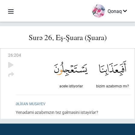
Qonaq
Surə 26, Eş-Şuara (Şuara)
26
:
204
acele istiyorlar
bizim azabımızı mı?
ƏLIXAN MUSAYEV
Yenədəmi əzabımızın tez gəlməsini istəyirlər?