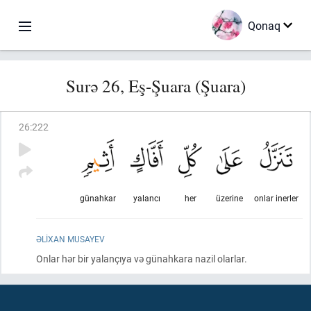
Qonaq
Surə 26, Eş-Şuara (Şuara)
26
:
222
günahkar
yalancı
her
üzerine
onlar inerler
ƏLIXAN MUSAYEV
Onlar hər bir yalançıya və günahkara nazil olarlar.