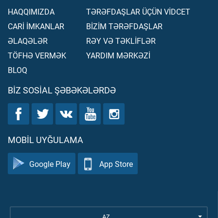
HAQQIMIZDA
TƏRƏFDAŞLAR ÜÇÜN VİDCET
CARİ İMKANLAR
BİZİM TƏRƏFDAŞLAR
ƏLAQƏLƏR
RƏY VƏ TƏKLİFLƏR
TÖFHƏ VERMƏK
YARDIM MƏRKƏZİ
BLOQ
BIZ SOSIAL ŞƏBƏKƏLƏRDƏ
MOBIL UYĞULAMA
Google Play
App Store
AZ