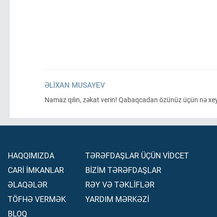
ƏLIXAN MUSAYEV
Namaz qılın, zəkat verin! Qabaqcadan özünüz üçün nə xey
HAQQIMIZDA
TƏRƏFDAŞLAR ÜÇÜN VİDCET
CARİ İMKANLAR
BİZİM TƏRƏFDAŞLAR
ƏLAQƏLƏR
RƏY VƏ TƏKLİFLƏR
TÖFHƏ VERMƏK
YARDIM MƏRKƏZİ
BLOQ