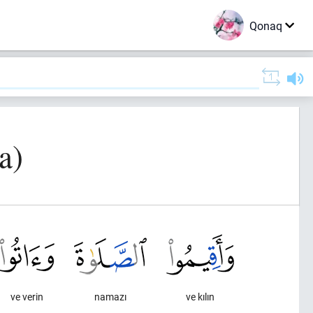
Qonaq
a)
ve verin
namazı
ve kılın