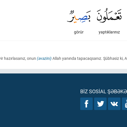
görür
yaptıklarınız
ir hazırlasanız, onun
(əvəzini)
Allah yanında tapacaqsanız. Şübhəsiz ki, All
BIZ SOSIAL ŞƏBƏK