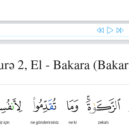
urə 2, El - Bakara (Bakar
z için
ne gönderirsiniz
ne ki
zekatı