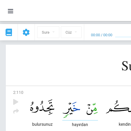
Surə
Cüz
00:00
/
00:00
S
2
:
110
bulursunuz
kendini
hayırdan