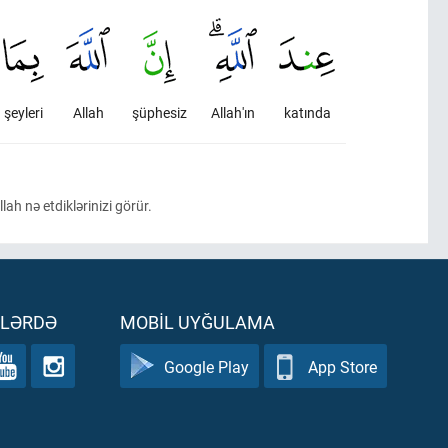
şeyleri
Allah
şüphesiz
Allah'ın
katında
ah nə etdiklərinizi görür.
ƏLƏRDƏ
MOBIL UYĞULAMA
Google Play
App Store