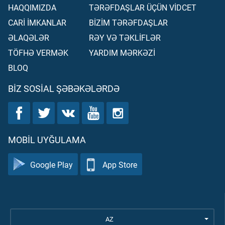
HAQQIMIZDA
TƏRƏFDAŞLAR ÜÇÜN VİDCET
CARİ İMKANLAR
BİZİM TƏRƏFDAŞLAR
ƏLAQƏLƏR
RƏY VƏ TƏKLİFLƏR
TÖFHƏ VERMƏK
YARDIM MƏRKƏZİ
BLOQ
BIZ SOSIAL ŞƏBƏKƏLƏRDƏ
MOBIL UYĞULAMA
Google Play
App Store
AZ