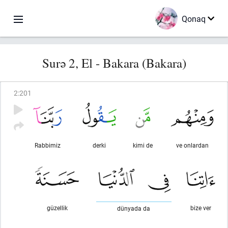
Qonaq
Surə 2, El - Bakara (Bakara)
2
:
201
Rabbimiz
derki
kimi de
ve onlardan
güzellik
bize ver
dünyada da