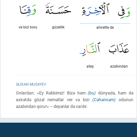
ve bizi koru
güzellik
ahirette de
ateş
azabından
ƏLIXAN MUSAYEV
Onlardan: «Ey Rəbbimiz! Bizə həm
(bu)
dünyada, həm də
axirətdə gözəl nemətlər ver və bizi
(Cəhənnəm)
odunun
əzabından qoru!» – deyənlər də vardır.