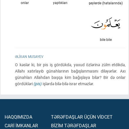
onlar
yaptıkları
şeylerde (hatalarında)
bile bile
ƏLIXAN MUSAYEV
O kəslər ki, bir pis iş gördükdə, yaxud özlərinə zülm etdikdə,
Allahı xatırlayıb günahlarının bağışlanmasını diləyərlər. Axı
günahları Allahdan başqa kim bağışlaya bilər? Bir də onlar
gördükləri
(pis)
işlərdə bilə-bilə israr etməzlər.
HAQQIMIZDA
TƏRƏFDAŞLAR ÜÇÜN VİDCET
CARİ İMKANLAR
BİZİM TƏRƏFDAŞLAR