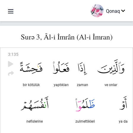
Qonaq
Surə 3, Âl-i İmrân (Al-i İmran)
3
:
135
bir kötülük
yaptıkları
zaman
ve onlar
nefislerine
zulmettikleri
ya da