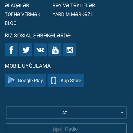
ƏLAQƏLƏR
RƏY VƏ TƏKLİFLƏR
TÖFHƏ VERMƏK
YARDIM MƏRKƏZİ
BLOQ
BIZ SOSIAL ŞƏBƏKƏLƏRDƏ
MOBIL UYĞULAMA
Google Play
App Store
AZ
Radio