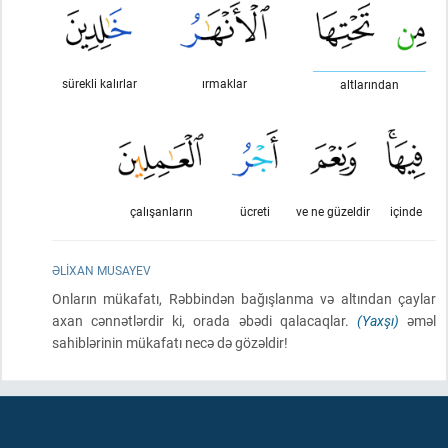
sürekli kalırlar
ırmaklar
altlarından
çalışanların
ücreti
ve ne güzeldir
içinde
ƏLIXAN MUSAYEV
Onların mükafatı, Rəbbindən bağışlanma və altından çaylar
axan cənnətlərdir ki, orada əbədi qalacaqlar.
(Yaxşı)
əməl
sahiblərinin mükafatı necə də gözəldir!