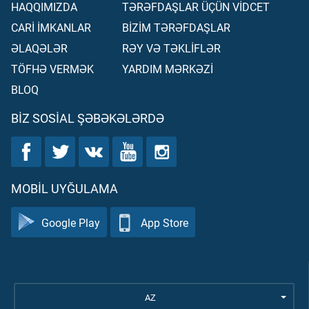
HAQQIMIZDA
TƏRƏFDAŞLAR ÜÇÜN VİDCET
CARİ İMKANLAR
BİZİM TƏRƏFDAŞLAR
ƏLAQƏLƏR
RƏY VƏ TƏKLİFLƏR
TÖFHƏ VERMƏK
YARDIM MƏRKƏZİ
BLOQ
BIZ SOSIAL ŞƏBƏKƏLƏRDƏ
MOBIL UYĞULAMA
Google Play
App Store
AZ