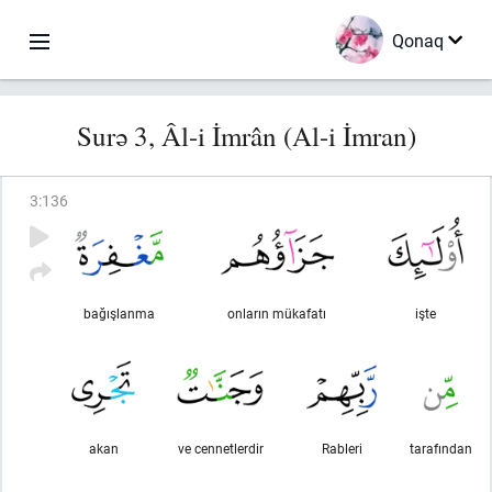
Qonaq
Surə 3, Âl-i İmrân (Al-i İmran)
3
:
136
bağışlanma
onların mükafatı
işte
akan
ve cennetlerdir
Rableri
tarafından