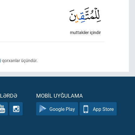
muttakiler içindir
)
qorxanlar üçündür.
ƏLƏRDƏ
MOBIL UYĞULAMA
Google Play
App Store