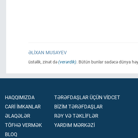
ƏLIXAN MUSAYEV
üstəlik, zinət də
(verərdik)
. Bütün bunlar sadəcə dünya həy
HAQQIMIZDA
TƏRƏFDAŞLAR ÜÇÜN VİDCET
CARİ İMKANLAR
BİZİM TƏRƏFDAŞLAR
ƏLAQƏLƏR
RƏY VƏ TƏKLİFLƏR
TÖFHƏ VERMƏK
YARDIM MƏRKƏZİ
BLOQ