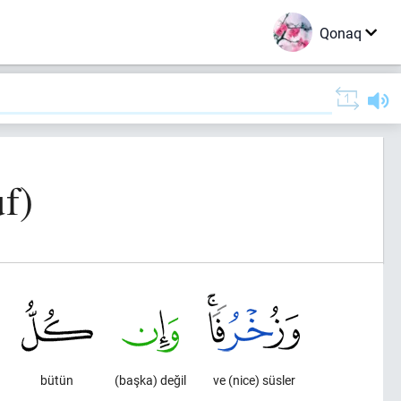
Qonaq
f)
bütün
(başka) değil
ve (nice) süsler