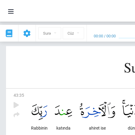
Surə
Cüz
00:00
/
00:00
S
43
:
35
Rabbinin
katında
ahiret ise
dün