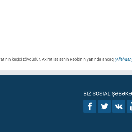
atının keçici zövqüdür. Axirət isə sənin Rəbbinin yanında ancaq
(Allahdan
BIZ SOSIAL ŞƏBƏK