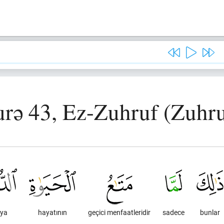
urə 43, Ez-Zuhruf (Zuhru
ya
hayatının
geçici menfaatleridir
sadece
bunlar