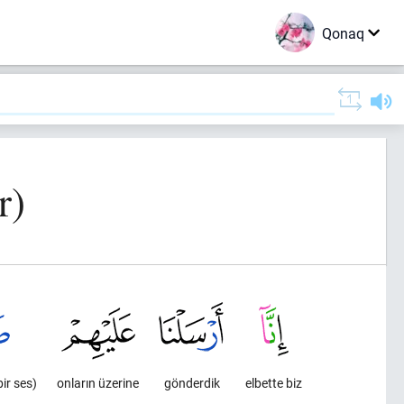
Qonaq
r)
ir ses)
onların üzerine
gönderdik
elbette biz