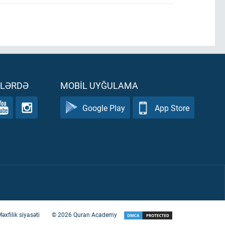
ƏLƏRDƏ
MOBIL UYĞULAMA
Google Play
App Store
əxfilik siyasəti
©
2026
Quran Academy