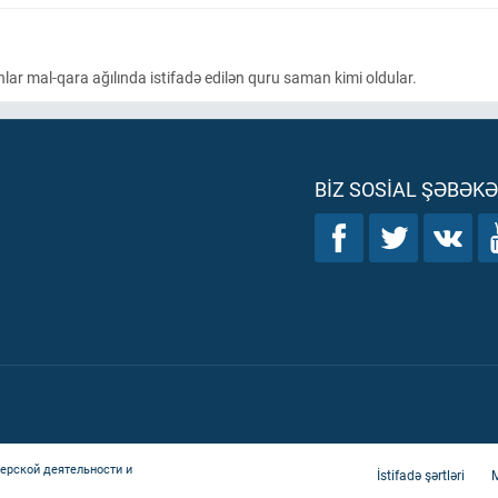
nlar mal-qara ağılında istifadə edilən quru saman kimi oldular.
BIZ SOSIAL ŞƏBƏK
ерской деятельности и
İstifadə şərtləri
M