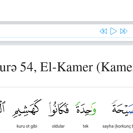
urə 54, El-Kamer (Kame
kuru ot gibi
oldular
tek
sayha (korkunç b