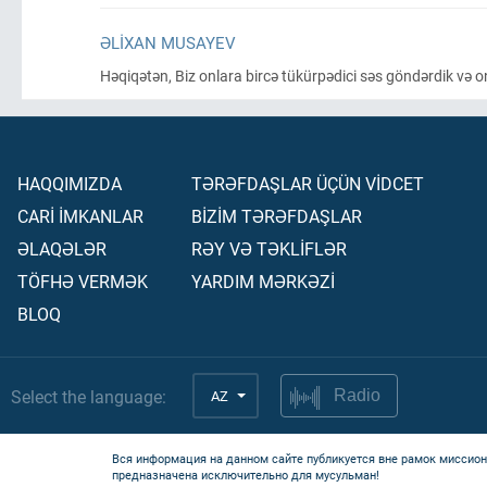
ƏLIXAN MUSAYEV
Həqiqətən, Biz onlara bircə tükürpədici səs göndərdik və o
HAQQIMIZDA
TƏRƏFDAŞLAR ÜÇÜN VİDCET
CARİ İMKANLAR
BİZİM TƏRƏFDAŞLAR
ƏLAQƏLƏR
RƏY VƏ TƏKLİFLƏR
TÖFHƏ VERMƏK
YARDIM MƏRKƏZİ
BLOQ
Select the language:
AZ
Radio
Вся информация на данном сайте публикуется вне рамок миссион
предназначена исключительно для мусульман!