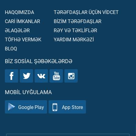
HAQQIMIZDA
TƏRƏFDAŞLAR ÜÇÜN VİDCET
CARİ İMKANLAR
BİZİM TƏRƏFDAŞLAR
ƏLAQƏLƏR
RƏY VƏ TƏKLİFLƏR
TÖFHƏ VERMƏK
YARDIM MƏRKƏZİ
BLOQ
BIZ SOSIAL ŞƏBƏKƏLƏRDƏ
MOBIL UYĞULAMA
Google Play
App Store