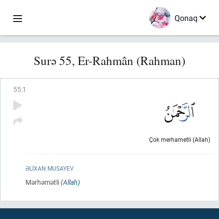
Qonaq
Surə 55, Er-Rahmân (Rahman)
55
:
1
Çok merhametli (Allah)
ƏLIXAN MUSAYEV
Mərhəmətli
(Allah)