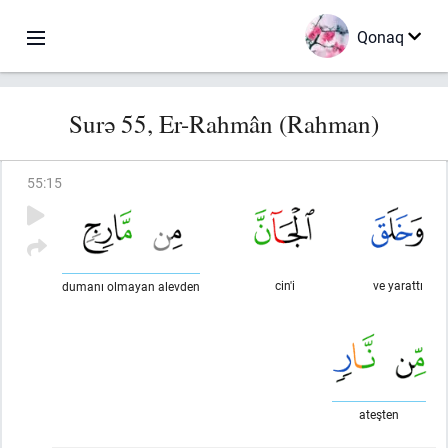
Qonaq
Surə 55, Er-Rahmân (Rahman)
55
:
15
cin'i
ve yarattı
dumanı olmayan alevden
ateşten