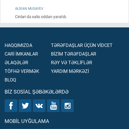
ƏLIXAN MUSAYEV
Cinləri də xalis oddan yaratdı.
HAQQIMIZDA
TƏRƏFDAŞLAR ÜÇÜN VİDCET
CARİ İMKANLAR
BİZİM TƏRƏFDAŞLAR
ƏLAQƏLƏR
RƏY VƏ TƏKLİFLƏR
TÖFHƏ VERMƏK
YARDIM MƏRKƏZİ
BLOQ
BIZ SOSIAL ŞƏBƏKƏLƏRDƏ
MOBIL UYĞULAMA