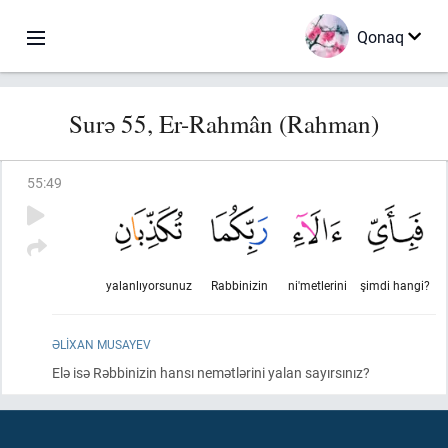
Qonaq
Surə 55, Er-Rahmân (Rahman)
55
:
49
yalanlıyorsunuz
Rabbinizin
ni'metlerini
şimdi hangi?
ƏLIXAN MUSAYEV
Elə isə Rəbbinizin hansı nemətlərini yalan sayırsınız?