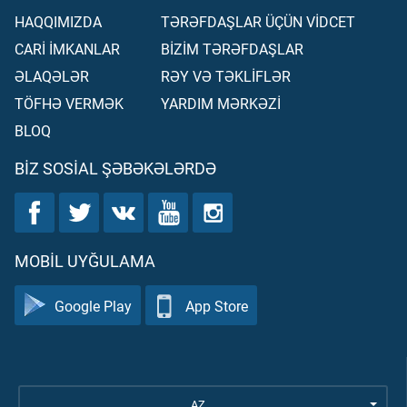
HAQQIMIZDA
TƏRƏFDAŞLAR ÜÇÜN VİDCET
CARİ İMKANLAR
BİZİM TƏRƏFDAŞLAR
ƏLAQƏLƏR
RƏY VƏ TƏKLİFLƏR
TÖFHƏ VERMƏK
YARDIM MƏRKƏZİ
BLOQ
BIZ SOSIAL ŞƏBƏKƏLƏRDƏ
MOBIL UYĞULAMA
Google Play
App Store
AZ