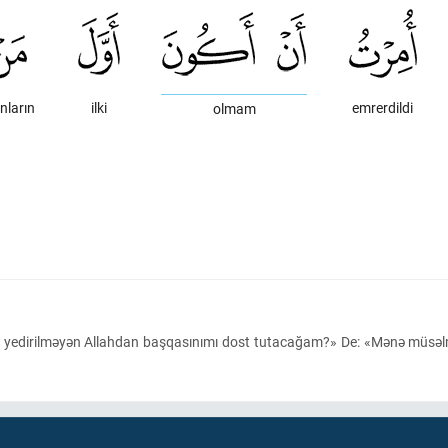
nların
ilki
emrerdildi
olmam
ü yedirilməyən Allahdan başqasınımı dost tutacağam?» De: «Mənə müsəlma