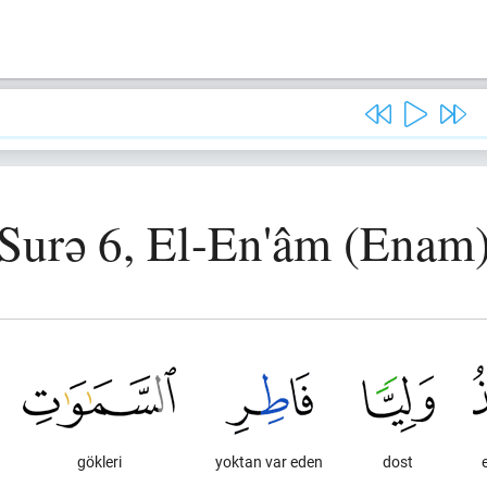
Surə 6, El-En'âm (Enam
gökleri
yoktan var eden
dost