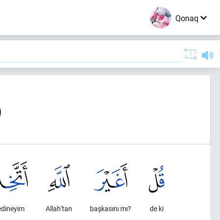
Qonaq
)
edineyim
Allah'tan
başkasını mı?
de ki