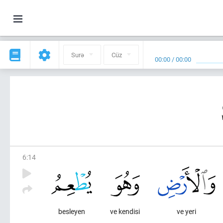
Surə
Cüz
00:00
/
00:00
6
:
14
besleyen
ve kendisi
ve yeri