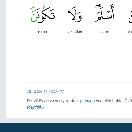
olma
ve sakın
İslam
ola
ƏLIXAN MUSAYEV
De: «Göyləri və yeri yaradan,
(hamını)
yedirdiyi halda, Öz
[deyildi]
.»