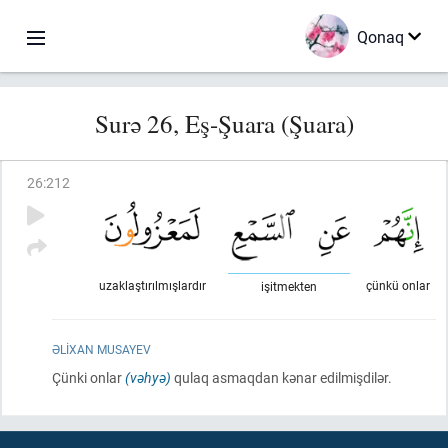
Qonaq
Surə 26, Eş-Şuara (Şuara)
26
:
212
uzaklaştırılmışlardır
çünkü onlar
işitmekten
ƏLIXAN MUSAYEV
Çünki onlar
(vəhyə)
qulaq asmaqdan kənar edilmişdilər.