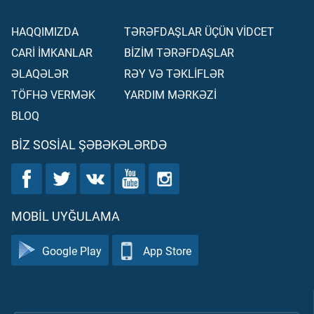
HAQQIMIZDA
TƏRƏFDAŞLAR ÜÇÜN VİDCET
CARİ İMKANLAR
BİZİM TƏRƏFDAŞLAR
ƏLAQƏLƏR
RƏY VƏ TƏKLİFLƏR
TÖFHƏ VERMƏK
YARDIM MƏRKƏZİ
BLOQ
BIZ SOSIAL ŞƏBƏKƏLƏRDƏ
MOBIL UYĞULAMA
Google Play
App Store