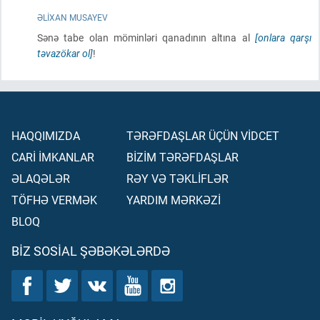
ƏLIXAN MUSAYEV
Sənə tabe olan möminləri qanadının altına al
[onlara qarşı
təvazökar ol]
!
HAQQIMIZDA
TƏRƏFDAŞLAR ÜÇÜN VİDCET
CARİ İMKANLAR
BİZİM TƏRƏFDAŞLAR
ƏLAQƏLƏR
RƏY VƏ TƏKLİFLƏR
TÖFHƏ VERMƏK
YARDIM MƏRKƏZİ
BLOQ
BIZ SOSIAL ŞƏBƏKƏLƏRDƏ