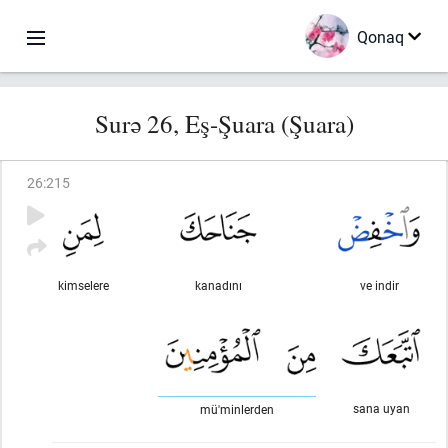
Qonaq
Surə 26, Eş-Şuara (Şuara)
26
:
215
kimselere
kanadını
ve indir
sana uyan
mü'minlerden