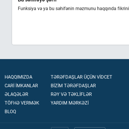
Funksiya və ya bu səhifənin məzmunu haqqında fikrini 
HAQQIMIZDA
TƏRƏFDAŞLAR ÜÇÜN VİDCET
CARİ İMKANLAR
BİZİM TƏRƏFDAŞLAR
ƏLAQƏLƏR
RƏY VƏ TƏKLİFLƏR
TÖFHƏ VERMƏK
YARDIM MƏRKƏZİ
BLOQ