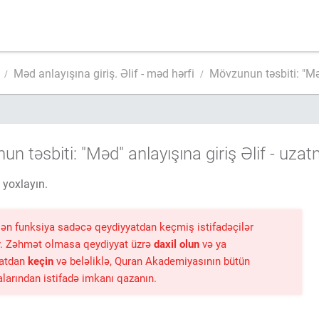
Məd anlayışına giriş. Əlif - məd hərfi
Mövzunun təsbiti: "Məd
n təsbiti: "Məd" anlayışına giriş Əlif - uzat
i yoxlayın.
lən funksiya sadəcə qeydiyyatdan keçmiş istifadəçilər
. Zəhmət olmasa qeydiyyat üzrə
daxil olun
və ya
yatdan
keçin
və beləliklə, Quran Akademiyasının bütün
alarından istifadə imkanı qazanın.