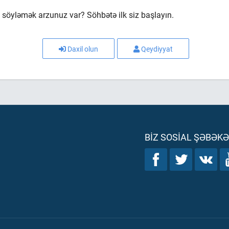
söyləmək arzunuz var? Söhbətə ilk siz başlayın.
Daxil olun
Qeydiyyat
BIZ SOSIAL ŞƏBƏK