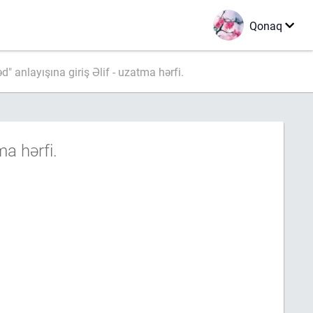
Qonaq
" anlayışına giriş Əlif - uzatma hərfi.
ma hərfi.