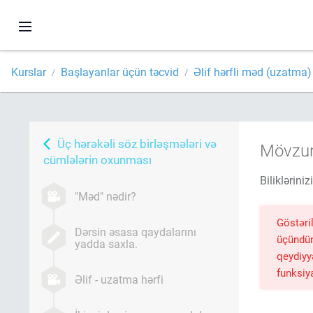
Kurslar
Başlayanlar üçün təcvid
Əlif hərfli məd (uzatma)
Üç hərəkəli söz birləşmələri və
Mövzunu
cümlələrin oxunması
Bilikləriniz
"Məd" nədir?
Göstəri
Dərsin əsasa qaydalarını
üçündür
yadda saxla.
qeydiy
funksiy
Əlif - uzatma hərfi