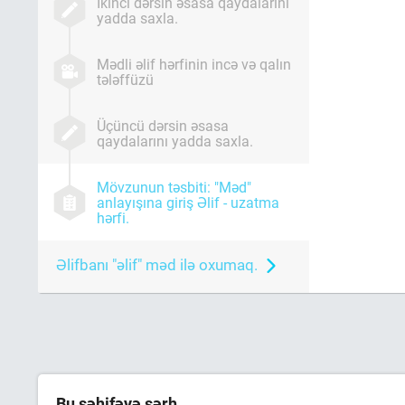
İkinci dərsin əsasa qaydalarını
yadda saxla.
Mədli əlif hərfinin incə və qalın
tələffüzü
Üçüncü dərsin əsasa
qaydalarını yadda saxla.
Mövzunun təsbiti: "Məd"
anlayışına giriş Əlif - uzatma
hərfi.
Əlifbanı "əlif" məd ilə oxumaq.
Bu səhifəyə şərh