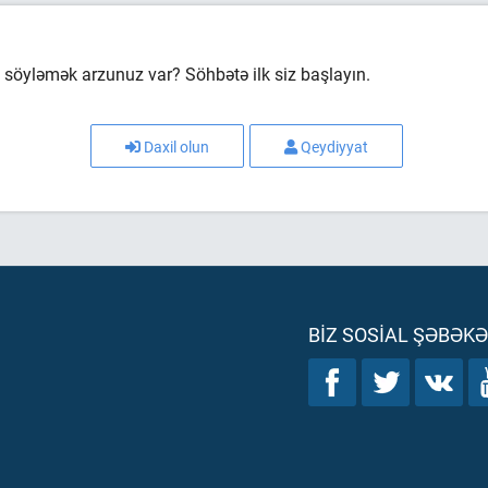
söyləmək arzunuz var? Söhbətə ilk siz başlayın.
Daxil olun
Qeydiyyat
BIZ SOSIAL ŞƏBƏK