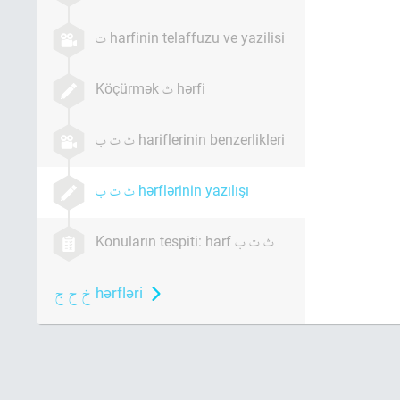
harfinin telaffuzu ve yazilisi
Köçürmək
hərfi
hariflerinin benzerlikleri
hərflərinin yazılışı
Konuların tespiti: harf
hərfləri