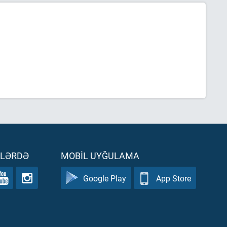
ƏLƏRDƏ
MOBIL UYĞULAMA
Google Play
App Store