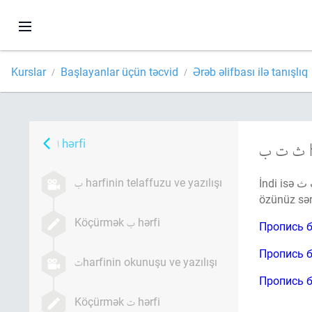
Kurslar
Başlayanlar üçün təcvid
Ərəb əlifbası ilə tanışlıq
hərfi
h
harfinin telaffuzu ve yazılışı
İndi isə ب ت ث yazılışını məşq etmək zamanıdır. Nümunələr sizə kömək edəcək. Əvvəlcə xətt izləri üzrə hərfi yazın, daha sonra
özünüz sər
Köçürmək
hərfi
harfinin okunuşu ve yazılışı
Köçürmək
hərfi