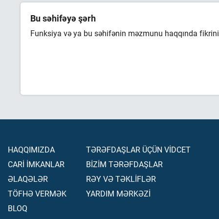
Bu səhifəyə şərh
Funksiya və ya bu səhifənin məzmunu haqqında fikrini 
HAQQIMIZDA
TƏRƏFDAŞLAR ÜÇÜN VİDCET
CARİ İMKANLAR
BİZİM TƏRƏFDAŞLAR
ƏLAQƏLƏR
RƏY VƏ TƏKLİFLƏR
TÖFHƏ VERMƏK
YARDIM MƏRKƏZİ
BLOQ