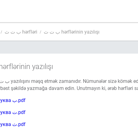
ب ت ث hərflərinin yazılışı
ب ت ث hərfləri
ərflərinin yazılışı
bəst şəkildə yazmağa davam edin. Unutmayın ki, ərəb hərfləri sa
Пропись буква ب.pdf
Пропись буква ت.pdf
Пропись буква ث.pdf